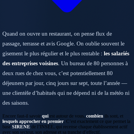
Quand on ouvre un restaurant, on pense flux de
passage, terrasse et avis Google. On oublie souvent le
gisement le plus régulier et le plus rentable :
les salariés
des entreprises voisines
. Un bureau de 80 personnes à
deux rues de chez vous, c’est potentiellement 80
déjeuners par jour, cinq jours sur sept, toute l’année —
une clientèle d’habitués qui ne dépend ni de la météo ni
des saisons.
Encore faut-il savoir
qui
est autour de vous,
combien
ils sont, et
lesquels approcher en premier
. C’est exactement ce que permet la
base
SIRENE
de l’INSEE, qui recense chaque établissement actif
avec son secteur, son adresse et sa tranche d’effectif.