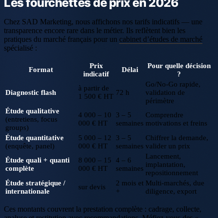
Les fourchettes de prix en 2026
Chez SAD Marketing, nous affichons nos tarifs indicatifs — une
transparence encore rare dans le métier. Ils reflètent bien les
pratiques du marché français pour un
cabinet d’études de marché
spécialisé :
Prix
Pour quelle décision
Format
Délai
indicatif
?
Go/No-Go rapide,
à partir de
Diagnostic flash
72 h
validation de
1 500 € HT
périmètre
Étude qualitative
4 000 – 10
3 – 5
Comprendre
(entretiens, focus
000 € HT
semaines
motivations et freins
groups)
Étude quantitative
5 000 – 12
3 – 5
Chiffrer la demande,
(enquête, panel)
000 € HT
semaines
valider un prix
Lancement,
Étude quali + quanti
8 000 – 15
4 – 6
implantation,
complète
000 € HT
semaines
repositionnement
Étude stratégique /
2 mois et
Multi-marchés, due
sur devis
internationale
+
diligence, export
Ces montants couvrent la prestation complète : cadrage, collecte,
analyse et restitution avec recommandations. Méfiez-vous des «